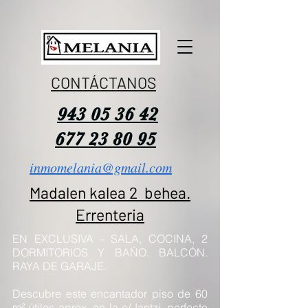
CONTÁCTANOS
943 05 36 42
677 23 80 95
inmomelania@gmail.com
Madalen kalea 2 behea.
Errenteria
EN EXCLUSIVA - SALA, COCINA, 2
DORMITORIOS Y BAÑO. BALCÓN.
RAYA DE GARAJE.
Descubre este encantador piso de 60
m² útiles aprox. en la c/ Iantzi, perfecto