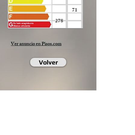
71
278
Ver anuncio en Pisos.com
Volver