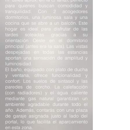
para quienes buscan comodidad y
tranquilidad. Con 2 acogedores
dormitorios, una luminosa sala y una
cocina que se abre a un balcón. Este
hogar es ideal para disfrutar de las
tardes soleadas gracias a su
orientación Oeste en el dormitorio
principal (antes era la sala). Las vistas
despejadas en todas las estancias
aportan una sensación de amplitud y
luminosidad.
El baño, equipado con plato de ducha
y ventana, ofrece funcionalidad y
confort. Los suelos de sintasol y las
paredes de corcho. La calefacción
(con radiadores) y el agua caliente
mediante gas natural garantizan un
ambiente agradable durante todo el
año. Además, contarás con una plaza
de garaje asignada justo al lado del
portal, lo que facilita el aparcamiento
en esta zona.