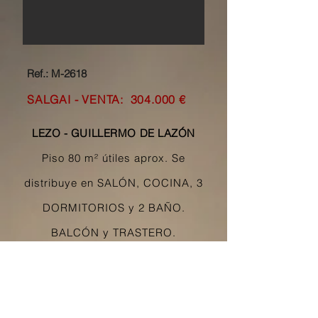
Ref.: M-2618
SALGAI - VENTA: 304
.000 €
LEZO - GUILLERMO DE LAZÓN
Piso 80 m² útiles aprox. Se
distribuye en SALÓN, COCINA, 3
DORMITORIOS y 2 BAÑO.
BALCÓN y TRASTERO.
Orientación Sur. Gas natural
+ Información
Llamar