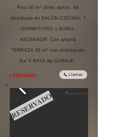
Piso 50 m² útiles aprox. Se
distribuye en SALÓN-COCINA, 1
DORMITORIO y BAÑO.
ASCENSOR. Con amplia
TERRAZA 35 m² con orientación
Sur Y RAYA de GARAJE.
+ Información
Llamar
RESERVADO