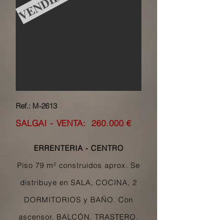
VENDIDO
Ref.: M-2613
SALGAI - VENTA: 260
.000 €
ERRENTERIA - CENTRO
Piso 79 m² construidos aprox. Se
distribuye en SALA, COCINA, 2
DORMITORIOS y BAÑO. Con
ascensor. BALCÓN. TRASTERO.