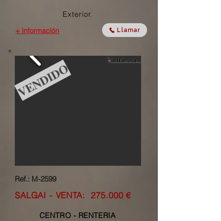
Exterior.
+ Información
Llamar
VENDIDO
Ref.: M-2599
SALGAI - VENTA: 275
.000 €
CENTRO - RENTERIA