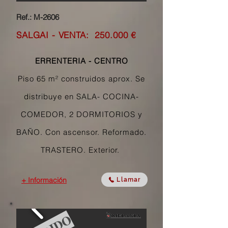
Ref.: M-2606
SALGAI - VENTA: 250
.000 €
ERRENTERIA - CENTRO
Piso 65 m² construidos aprox. Se
distribuye en SALA- COCINA-
COMEDOR, 2 DORMITORIOS y
BAÑO. Con ascensor. Reformado.
TRASTERO. Exterior.
+ Información
Llamar