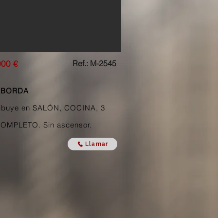
000 €
Ref.: M-2545
ABORDA
tribuye en SALÓN, COCINA, 3
MPLETO. Sin ascensor
.
Llamar