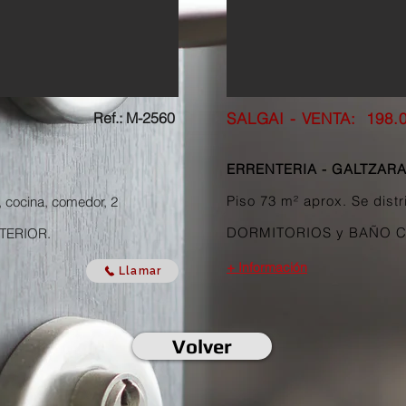
Ref.: M-2560
SALGAI - VENTA: 198
.
ERRENTERIA - GALTZAR
Piso 73 m² aprox. Se dis
, cocina, comedor, 2
DORMITORIOS y BAÑO CO
XTERIOR.
+ Información
Llamar
Volver